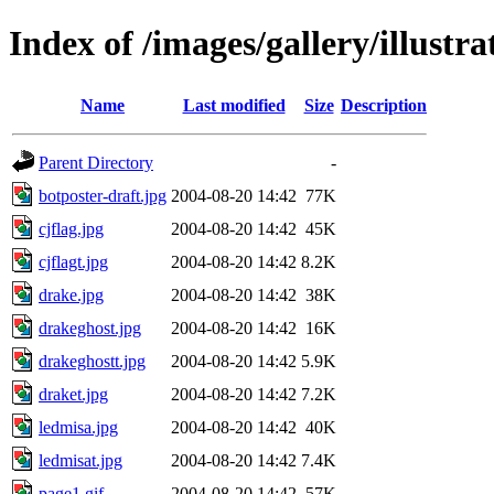
Index of /images/gallery/illustr
Name
Last modified
Size
Description
Parent Directory
-
botposter-draft.jpg
2004-08-20 14:42
77K
cjflag.jpg
2004-08-20 14:42
45K
cjflagt.jpg
2004-08-20 14:42
8.2K
drake.jpg
2004-08-20 14:42
38K
drakeghost.jpg
2004-08-20 14:42
16K
drakeghostt.jpg
2004-08-20 14:42
5.9K
draket.jpg
2004-08-20 14:42
7.2K
ledmisa.jpg
2004-08-20 14:42
40K
ledmisat.jpg
2004-08-20 14:42
7.4K
page1.gif
2004-08-20 14:42
57K